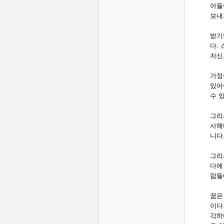
아들
보내
받기
다.
자신
가정
있어
수 
그리
사해
니다
그리
다에
람들
꿈은
이다
각하