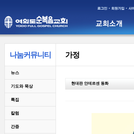
나눔커뮤니티
가정
뉴스
현대판 안데르센 동화
기도와 묵상
특집
칼럼
간증