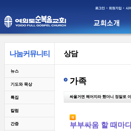
나눔커뮤니티
상담
뉴스
가족
기도와 묵상
싸울거면 헤어지라 했더니 정말로 
특집
칼럼
부부싸움 할 때마다
간증