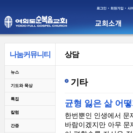
나눔커뮤니티
상담
뉴스
기타
기도와 묵상
특집
균형 잃은 삶 어
칼럼
한번뿐인 인생에서 문
바람이겠지만 아무 문제
간증