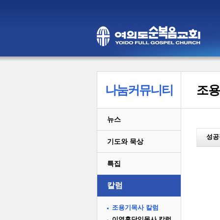
나눔커뮤니티
조용
뉴스
성공
기도와 묵상
특집
칼럼
조용기목사 칼럼
이영훈담임목사 칼럼