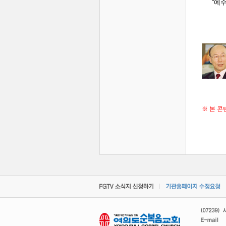
“예
※ 본 콘