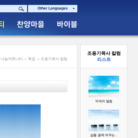
Other Languages
조용기목사 칼럼
나눔커뮤니티
특집
조용기목사 칼럼
리스트
약속의 말씀
삶을 굴레 씌우는 ..