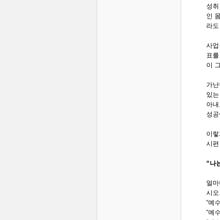
성취
인 
라도
사업
표를
이 
가난
있는
아내
성공
이렇
시편
“나
얼마
시오
“예
“예