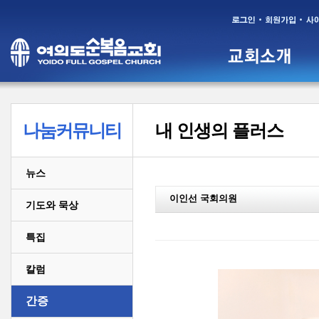
나눔커뮤니티
내 인생의 플러스
뉴스
이인선 국회의원
기도와 묵상
특집
칼럼
간증