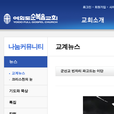
나눔커뮤니티
교계뉴스
뉴스
군선교 빈자리 파고드는 이단
교계뉴스
크리스천의 눈
기도와 묵상
특집
칼럼