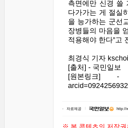
측면에만 신경 쓸
다가가는 게 절실하
을 능가하는 군선교
장병들의 마음을 얻
적용해야 한다”고 
최경식 기자 kschoi@
[출처] - 국민일보
[원본링크] - http:/
arcid=092425693
자료제공
http:/
※ 본 콘텐츠의 저작권