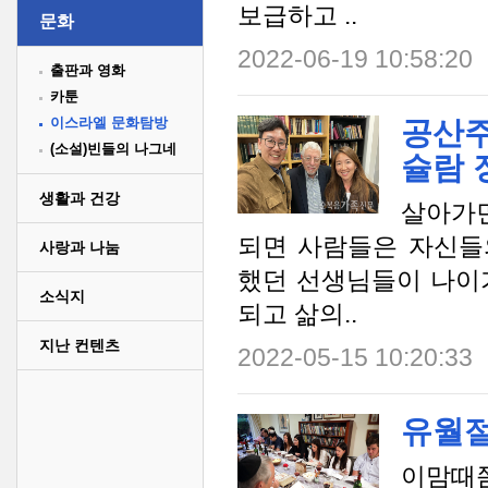
보급하고 ..
문화
2022-06-19 10:58:20
출판과 영화
카툰
이스라엘 문화탐방
공산주
(소설)빈들의 나그네
슐람 
생활과 건강
살아가면
되면 사람들은 자신들
사랑과 나눔
했던 선생님들이 나이
소식지
되고 삶의..
지난 컨텐츠
2022-05-15 10:20:33
유월절
이맘때쯤