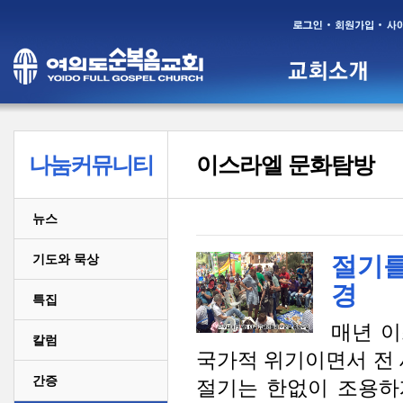
나눔커뮤니티
이스라엘 문화탐방
뉴스
기도와 묵상
절기를
경
특집
매년 이
칼럼
국가적 위기이면서 전
간증
절기는 한없이 조용하