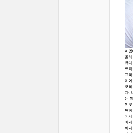
이맘
올해
유대
르타
교라
이야
오히
다.
는 
이루
특히
에게
마지
하지