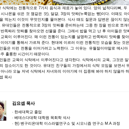
 식탁에는 전통적으로 7가지 음식과 재료가 놓여 있다. 양의 넓적다리뼈, 두 
 시나몬을 섞은 것 잼같은 것), 달걀, 3장의 맛짜(누룩없는 빵)이다. 이때도 
을 먹는지 이것이 무엇인지를 물어본다. 식사 때도 질문과 답변은 끊이지 않
. 유대인들은 전통적으로 3장의 맛짜를 준비하는데 그중 한 장을 반으로 쪼개
 반쪽짜리 맛짜를 찾아오면 선물을 준다. 그래서 밥을 먹고 난 후 아이들은 맛
 교육이 이루어진다. 왜 이런 전통이 있는지를 설명하고 반쪽짜리 맛짜를 찾
 이야기를 통해서 가르쳐 준다. 현대에 이르러 이런 전통적인 모습을 찾는 것
인들은 이런 전통을 이어가려고 노력한다. 그 이유는 유월절이야말로 메시아 
아주 훌륭한 시간이기 때문이다.
인들은 교육이 식탁에서 이루어진다고 생각한다. 식탁에서의 교육, 그것은 일
의 장소이기도 한 것이다. 유대인 친구들의 가정에서의 식탁 모임을 보면서 
 아니라 오늘 저녁 식탁에서 자녀와의 이야기에 더 집중해 봐야 하지 않을까 하
셉 목사
김요셉 목사
· 한세대학교 졸업
· 베데스다대학 대학원 목회학 석사
· 현) 벤구리온대학 이스라엘연구소 및 시오니즘 연구소 M.A 과정