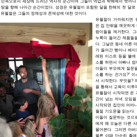
 민족으로서 세상에 드러난 역사적 순간이며 그들이 억압과 박해에서 벗어나
 땅을 향해 나아간 순간이었다. 성경은 유월절이 포함된 달을 한해의 첫 달로
 유월절은 그들의 정체성과 존재성에 대한 것이다.
유월절이 가까워지면 
은 집 안팎을 깨끗하게
팡이들을 제거한다. 
누룩이 들어간 제품들을
다. 그날은 동네 어른 
가 들어간 빵이나 베이
래된 이스트 등을 불에
소를 하면서 아빠나 엄
이들이 부모에게 질문을
소를 하는 건가요?” 
서 시작한다. 무엇을? 
을 통해서 교육이 이루
유월절이 시작되면 온 
간이 넘는 저녁 모임을
시작되면 집안의 어머니
월절 기도문을 읽는다.
이들이 질문하는 것으로
에게 왜 오늘은 다른 
물어본다. 그러면 아버
물론 이때 단순히 출