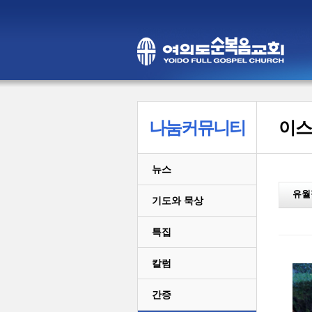
나눔커뮤니티
이스
뉴스
유월
기도와 묵상
특집
칼럼
간증