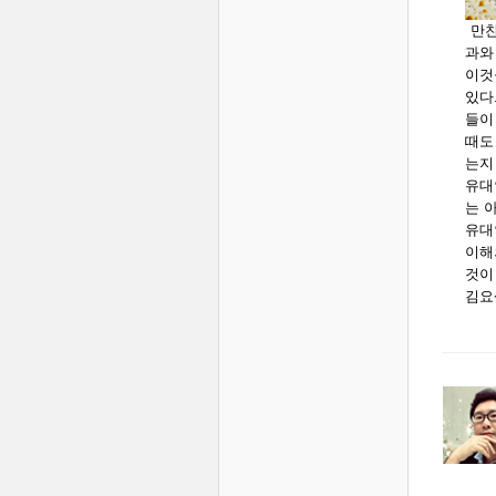
만찬
과와
이것
있다
들이
때도
는지
유대
는 
유대
이해
것이
김요