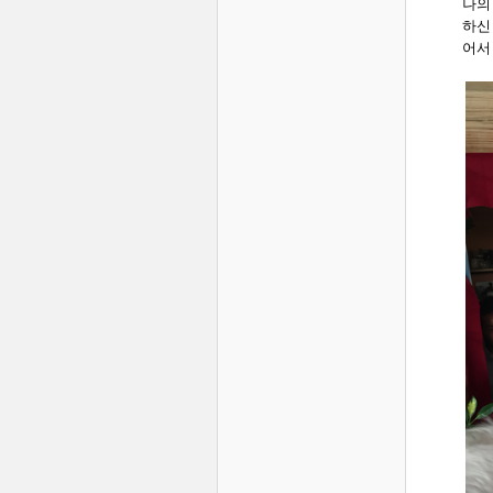
나의
하신
어서