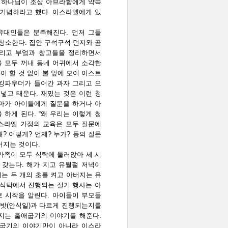
 하나님이 조상 아브라함에게 약속
 기념하라고 했다. 이스라엘에게 있
유대인들은 분주해진다. 먼저 그들
 청소한다. 집안 구석구석 먼지와 곰
그리고 부엌과 창고들을 정리하면서
 모두 꺼내 동네 어귀에서 소각한
아이 할 것 없이 불 앞에 모여 이스트
킹파우더가 들어간 과자 그리고 오
 넣고 태운다. 재밌는 것은 이런 청
마가 아이들에게 질문을 하거나 아
 하게 된다. “왜 우리는 이렇게 청
이스라엘 가정의 교육은 모두 질문에
왜? 어떻게? 언제? 누가? 등의 질문
어지는 것이다.
가족이 모두 식탁에 둘러앉아 세 시
 갖는다. 해가 지고 유월절 저녁이
는 두 개의 초를 켜고 아버지는 유
 식탁에서 진행되는 절기 행사는 아
 시작을 알린다. 아이들이 부모들
샤밧(안식일)과 다르게 진행되는지를
지는 출애굽기의 이야기를 해준다.
애굽기의 이야기만이 아니라 이스라