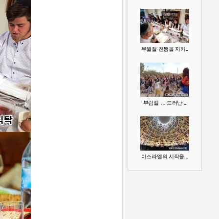
유월절 전통을 지키..
부림절 … 드러난 ..
이스라엘의 시작을 ..