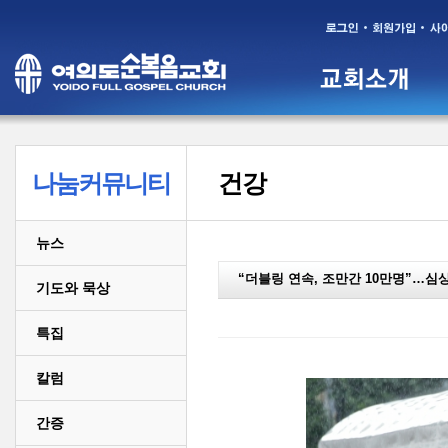
나눔커뮤니티
건강
뉴스
“더블링 연속, 조만간 10만명”…심
기도와 묵상
특집
칼럼
간증