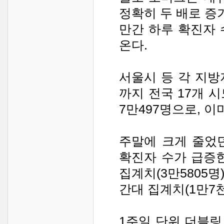
정확히 두 배로 증
만간 하루 확진자 
온다.
서울시 등 각 지방
까지 전국 17개 
7만497명으로, 이
주말에 크게 줄었
확진자 수가 급증한
집계치(3만5805명
간대 집계치(1만7천
1주일 단위 더블