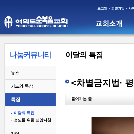
나눔커뮤니티
이달의 특집
뉴스
<차별금지법· 평
기도와 묵상
들어가는 글
특집
이달의 특집
성도를 위한 신앙지침
칼럼