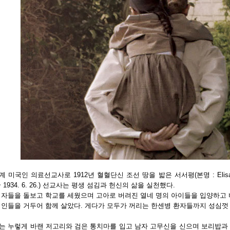
 미국인 의료선교사로 1912년 혈혈단신 조선 땅을 밟은 서서평(본명 : Elisabeth Jo
 ~ 1934. 6. 26.) 선교사는 평생 섬김과 헌신의 삶을 실천했다.
 자들을 돌보고 학교를 세웠으며 고아로 버려진 열네 명의 아이들을 입양하고 
여인들을 거두어 함께 살았다. 게다가 모두가 꺼리는 한센병 환자들까지 성심껏
는 누렇게 바랜 저고리와 검은 통치마를 입고 남자 고무신을 신으며 보리밥과