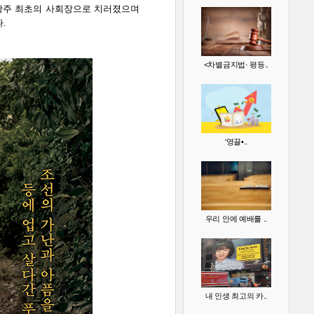
광주 최초의 사회장으로 치러졌으며
.
<차별금지법· 평등..
‘영끌•..
우리 안에 예배를 ..
내 인생 최고의 카..