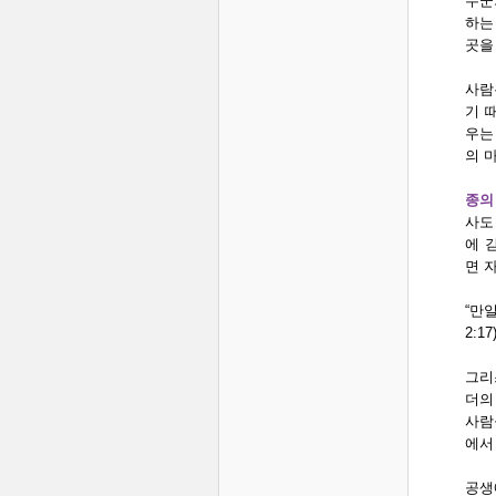
누군
하는
곳을
사람
기 
우는
의 
종의
사도
에 
면 
“만
2:17)
그리
더의
사람
에서
공생