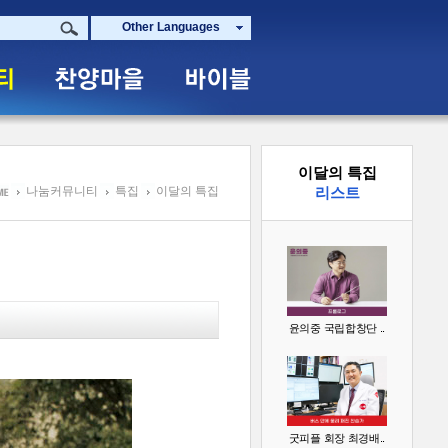
Other Languages
이달의 특집
나눔커뮤니티
특집
이달의 특집
리스트
윤의중 국립합창단 ..
굿피플 회장 최경배..