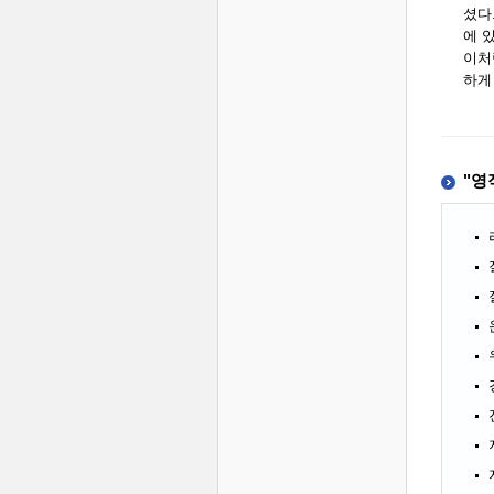
셨다
에 
이처
하게
"영