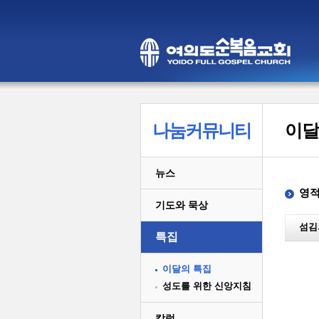
나눔커뮤니티
이달
뉴스
영적
기도와 묵상
섬김
특집
이달의 특집
성도를 위한 신앙지침
칼럼