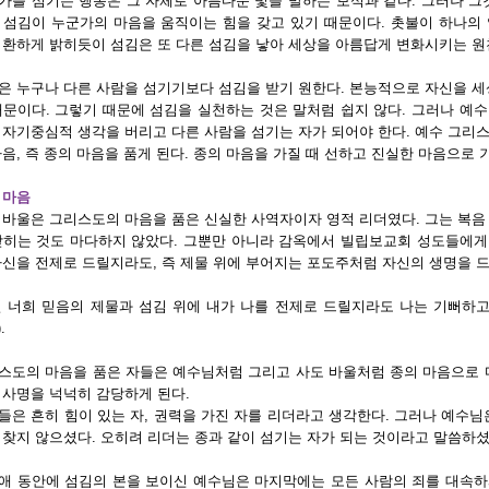
가를 섬기는 행동은 그 자체로 아름다운 빛을 발하는 보석과 같다. 그러나 그
 섬김이 누군가의 마음을 움직이는 힘을 갖고 있기 때문이다. 촛불이 하나의
 환하게 밝히듯이 섬김은 또 다른 섬김을 낳아 세상을 아름답게 변화시키는 원
은 누구나 다른 사람을 섬기기보다 섬김을 받기 원한다. 본능적으로 자신을 세
때문이다. 그렇기 때문에 섬김을 실천하는 것은 말처럼 쉽지 않다. 그러나 예
 자기중심적 생각을 버리고 다른 사람을 섬기는 자가 되어야 한다. 예수 그리
마음, 즉 종의 마음을 품게 된다. 종의 마음을 가질 때 선하고 진실한 마음으로 
 마음
 바울은 그리스도의 마음을 품은 신실한 사역자이자 영적 리더였다. 그는 복음
갇히는 것도 마다하지 않았다. 그뿐만 아니라 감옥에서 빌립보교회 성도들에게
자신을 전제로 드릴지라도, 즉 제물 위에 부어지는 포도주처럼 자신의 생명을
일 너희 믿음의 제물과 섬김 위에 내가 나를 전제로 드릴지라도 나는 기뻐하고
.
스도의 마음을 품은 자들은 예수님처럼 그리고 사도 바울처럼 종의 마음으로 
 사명을 넉넉히 감당하게 된다.
들은 흔히 힘이 있는 자, 권력을 가진 자를 리더라고 생각한다. 그러나 예수님
 찾지 않으셨다. 오히려 리더는 종과 같이 섬기는 자가 되는 것이라고 말씀하셨
애 동안에 섬김의 본을 보이신 예수님은 마지막에는 모든 사람의 죄를 대속하