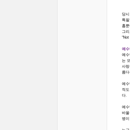
당시
특필
홉뿐
그리
“Not
예수
예수
는 
사랑
름다
예수
적도
다.
예수
바울
병이