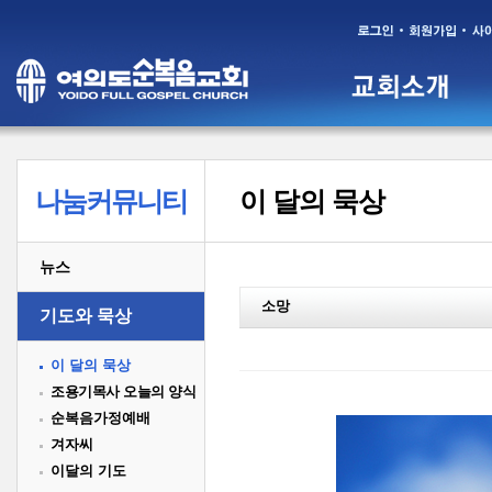
나눔커뮤니티
이 달의 묵상
뉴스
소망
기도와 묵상
이 달의 묵상
조용기목사 오늘의 양식
순복음가정예배
겨자씨
이달의 기도