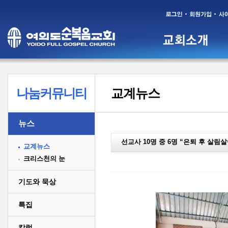
나눔커뮤니티
교계뉴스
뉴스
선교사 10명 중 6명 “은퇴 후 살림
교계뉴스
크리스천의 눈
기도와 묵상
특집
칼럼